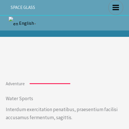
Skip
SPACE GLASS
to
content
English
▼
Our Projects
Adventure
Water Sports
Interdum exercitation penatibus, praesentium facilisi
accusamus fermentum, sagittis.